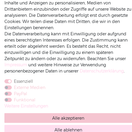
Inhalte und Anzeigen zu personalisieren, Medien von
Newsletter anmelden
Drittanbietern einzubinden oder Zugriffe auf unsere Website zu
analysieren. Die Datenverarbeitung erfolgt erst durch gesetzte
Als Erster über Aktionen informiert sein
Cookies. Wir teilen diese Daten mit Dritten, die wir in den
Sicher Einkaufen & Bezahlen
Einstellungen benennen.
Die Datenverarbeitung kann mit Einwilligung oder aufgrund
Exklusive Vorteile und Rabatte genießen
eines berechtigten Interesses erfolgen. Die Zustimmung kann
erteilt oder abgelehnt werden. Es besteht das Recht, nicht
Abonnieren
einzuwilligen und die Einwilligung zu einem späteren
Zeitpunkt zu ändern oder zu widerrufen. Beachten Sie unser
Impressum
und weitere Hinweise zur Verwendung
Hiermit bestätige ich, dass ich die
Daten­schutz­erklärung
gelesen
personenbezogener Daten in unserer
Daten­schutz­erklärung
.
habe. Meine Einwilligung kann ich jederzeit widerrufen.**
Essenziell
Externe Medien
PayPal
Funktional
SERVICE &
LIEFERUNG &
Weitere Einstellungen
KONTAKT
VERSAND
Alle akzeptieren
DEKOWUNDER
Alle ablehnen