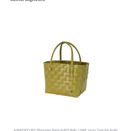
HANDED BY Shopper Paris NATURAL LIME grün Tasche Korb