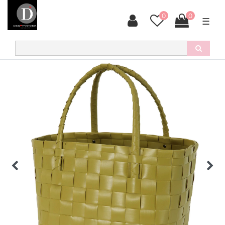
0
0
☰