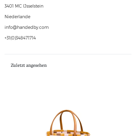
3401 MC
IJsselstein
Niederlande
info@handedby.com
+31(0)348471714
Zuletzt angesehen