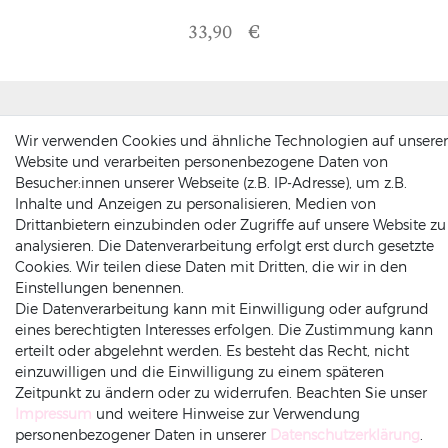
33,90 €
Folge uns
Wir verwenden Cookies und ähnliche Technologien auf unserer
Website und verarbeiten personenbezogene Daten von
Besucher:innen unserer Webseite (z.B. IP-Adresse), um z.B.
Inhalte und Anzeigen zu personalisieren, Medien von
Drittanbietern einzubinden oder Zugriffe auf unsere Website zu
Newsletter anmelden
analysieren. Die Datenverarbeitung erfolgt erst durch gesetzte
Cookies. Wir teilen diese Daten mit Dritten, die wir in den
Als Erster über Aktionen informiert sein
Einstellungen benennen.
Sicher Einkaufen & Bezahlen
Die Datenverarbeitung kann mit Einwilligung oder aufgrund
eines berechtigten Interesses erfolgen. Die Zustimmung kann
Exklusive Vorteile und Rabatte genießen
erteilt oder abgelehnt werden. Es besteht das Recht, nicht
einzuwilligen und die Einwilligung zu einem späteren
Abonnieren
Zeitpunkt zu ändern oder zu widerrufen. Beachten Sie unser
Impressum
und weitere Hinweise zur Verwendung
personenbezogener Daten in unserer
Daten­schutz­erklärung
.
Hiermit bestätige ich, dass ich die
Daten­schutz­erklärung
gelesen