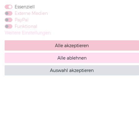
habe. Meine Einwilligung kann ich jederzeit widerrufen.**
Essenziell
Externe Medien
PayPal
Funktional
Weitere Einstellungen
SERVICE &
LIEFERUNG &
KONTAKT
VERSAND
Alle akzeptieren
Alle ablehnen
DEKOWUNDER
Heike Gerling
Auswahl akzeptieren
Oldenkotter Str. 69
Abholung
48691 Vreden
Germany
(0049) 2564 / 950 90 00
info@dekowunder.de