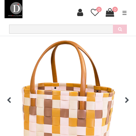
0
0
☰