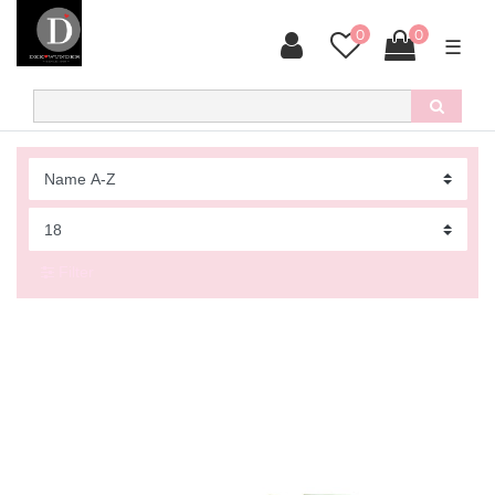
0
0
☰
Filter