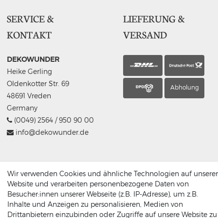
SERVICE &
LIEFERUNG &
KONTAKT
VERSAND
DEKOWUNDER
Heike Gerling
Oldenkotter Str. 69
Abholung
48691 Vreden
Germany
(0049) 2564 / 950 90 00
info@dekowunder.de
Wir verwenden Cookies und ähnliche Technologien auf unserer
ZAHLUNGSARTEN
INFORMATIONEN
Website und verarbeiten personenbezogene Daten von
Besucher:innen unserer Webseite (z.B. IP-Adresse), um z.B.
Inhalte und Anzeigen zu personalisieren, Medien von
Datenschutz
Drittanbietern einzubinden oder Zugriffe auf unsere Website zu