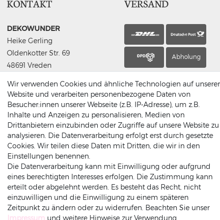
KONTAKT
VERSAND
DEKOWUNDER
Heike Gerling
Oldenkotter Str. 69
Abholung
48691 Vreden
Germany
Wir verwenden Cookies und ähnliche Technologien auf unserer
(0049) 2564 / 950 90 00
Website und verarbeiten personenbezogene Daten von
info@dekowunder.de
Besucher:innen unserer Webseite (z.B. IP-Adresse), um z.B.
Inhalte und Anzeigen zu personalisieren, Medien von
Drittanbietern einzubinden oder Zugriffe auf unsere Website zu
analysieren. Die Datenverarbeitung erfolgt erst durch gesetzte
Cookies. Wir teilen diese Daten mit Dritten, die wir in den
ZAHLUNGSARTEN
INFORMATIONEN
Einstellungen benennen.
Die Datenverarbeitung kann mit Einwilligung oder aufgrund
eines berechtigten Interesses erfolgen. Die Zustimmung kann
Datenschutz
erteilt oder abgelehnt werden. Es besteht das Recht, nicht
Versand
einzuwilligen und die Einwilligung zu einem späteren
Impressum
Zeitpunkt zu ändern oder zu widerrufen. Beachten Sie unser
Rechnung
Amazonpay
Vorkasse
AGB
Impressum
und weitere Hinweise zur Verwendung