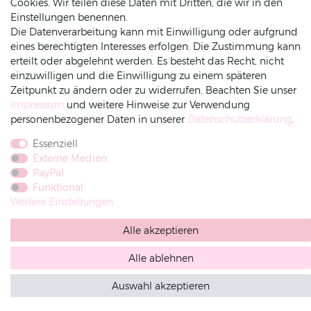
Cookies. Wir teilen diese Daten mit Dritten, die wir in den
ZAHLUNGSARTEN
INFORMATIONEN
Einstellungen benennen.
Die Datenverarbeitung kann mit Einwilligung oder aufgrund
Datenschutz
eines berechtigten Interesses erfolgen. Die Zustimmung kann
erteilt oder abgelehnt werden. Es besteht das Recht, nicht
Versand
einzuwilligen und die Einwilligung zu einem späteren
Impressum
Zeitpunkt zu ändern oder zu widerrufen. Beachten Sie unser
Rechnung
Amazonpay
Vorkasse
AGB
Impressum
und weitere Hinweise zur Verwendung
Widerrufsrecht
personenbezogener Daten in unserer
Daten­schutz­erklärung
.
Widerruf-senden
Essenziell
Externe Medien
PayPal
Funktional
Weitere Einstellungen
Alle akzeptieren
Alle ablehnen
Auswahl akzeptieren