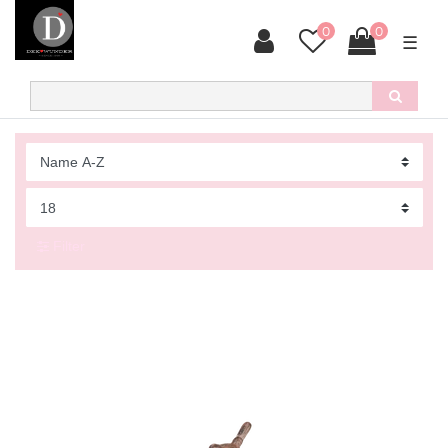
0
0
☰
Filter