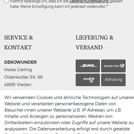
Hiermit bestätige ich, dass ich die
Daten­schutz­erklärung
gelesen
habe. Meine Einwilligung kann ich jederzeit widerrufen.**
SERVICE &
LIEFERUNG &
KONTAKT
VERSAND
DEKOWUNDER
Heike Gerling
Oldenkotter Str. 69
Abholung
48691 Vreden
Germany
Wir verwenden Cookies und ähnliche Technologien auf unserer
(0049) 2564 / 950 90 00
Website und verarbeiten personenbezogene Daten von
info@dekowunder.de
Besucher:innen unserer Webseite (z.B. IP-Adresse), um z.B.
Inhalte und Anzeigen zu personalisieren, Medien von
Drittanbietern einzubinden oder Zugriffe auf unsere Website zu
analysieren. Die Datenverarbeitung erfolgt erst durch gesetzte