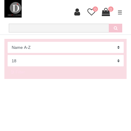
0
0
☰
Filter