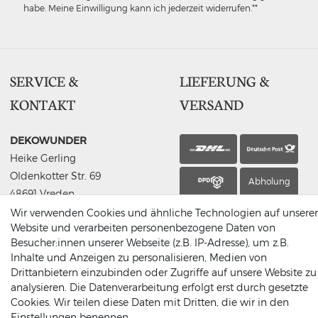
habe. Meine Einwilligung kann ich jederzeit widerrufen.**
SERVICE &
LIEFERUNG &
KONTAKT
VERSAND
DEKOWUNDER
Heike Gerling
Oldenkotter Str. 69
Abholung
48691 Vreden
Germany
Wir verwenden Cookies und ähnliche Technologien auf unserer
Website und verarbeiten personenbezogene Daten von
(0049) 2564 / 950 90 00
Besucher:innen unserer Webseite (z.B. IP-Adresse), um z.B.
info@dekowunder.de
Inhalte und Anzeigen zu personalisieren, Medien von
Drittanbietern einzubinden oder Zugriffe auf unsere Website zu
analysieren. Die Datenverarbeitung erfolgt erst durch gesetzte
Cookies. Wir teilen diese Daten mit Dritten, die wir in den
Einstellungen benennen.