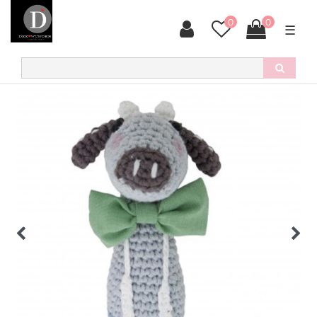
0
0
☰