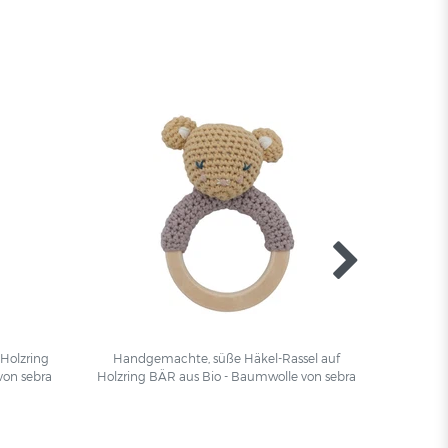
Holzring
Handgemachte, süße Häkel-Rassel auf
Niedli
von sebra
Holzring BÄR aus Bio - Baumwolle von sebra
Abend, 