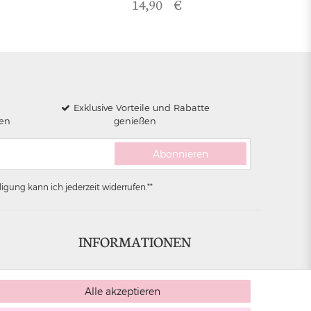
14,90 €
Exklusive Vorteile und Rabatte
len
genießen
Abonnieren
igung kann ich jederzeit widerrufen.**
INFORMATIONEN
Datenschutz
Alle akzeptieren
Versand