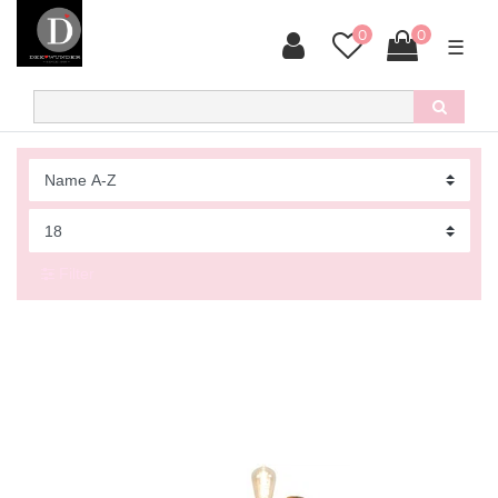
0
0
☰
Filter