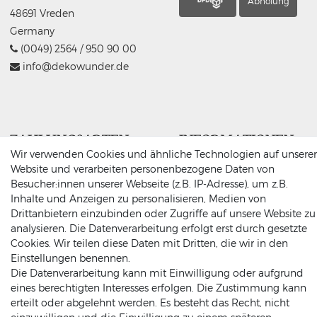
Abholung
48691 Vreden
Germany
(0049) 2564 / 950 90 00
info@dekowunder.de
ZAHLUNGSARTEN
INFORMATIONEN
Wir verwenden Cookies und ähnliche Technologien auf unserer
Website und verarbeiten personenbezogene Daten von
Datenschutz
Besucher:innen unserer Webseite (z.B. IP-Adresse), um z.B.
Versand
Inhalte und Anzeigen zu personalisieren, Medien von
Impressum
Drittanbietern einzubinden oder Zugriffe auf unsere Website zu
Rechnung
Amazonpay
Vorkasse
AGB
analysieren. Die Datenverarbeitung erfolgt erst durch gesetzte
Cookies. Wir teilen diese Daten mit Dritten, die wir in den
Widerrufsrecht
Einstellungen benennen.
Widerruf-senden
Die Datenverarbeitung kann mit Einwilligung oder aufgrund
eines berechtigten Interesses erfolgen. Die Zustimmung kann
erteilt oder abgelehnt werden. Es besteht das Recht, nicht