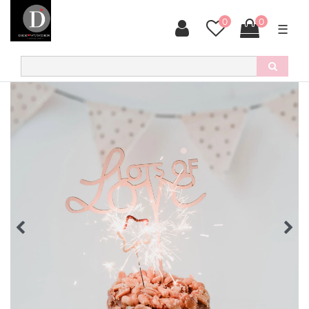
0
0
☰