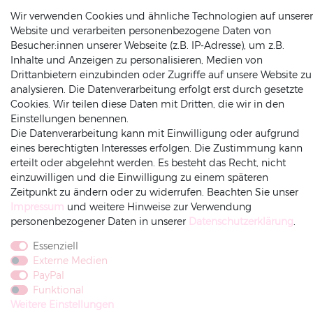
(0049) 2564 / 950 90 00
Wir verwenden Cookies und ähnliche Technologien auf unserer
info@dekowunder.de
Website und verarbeiten personenbezogene Daten von
Besucher:innen unserer Webseite (z.B. IP-Adresse), um z.B.
Inhalte und Anzeigen zu personalisieren, Medien von
Drittanbietern einzubinden oder Zugriffe auf unsere Website zu
analysieren. Die Datenverarbeitung erfolgt erst durch gesetzte
ZAHLUNGSARTEN
INFORMATIONEN
Cookies. Wir teilen diese Daten mit Dritten, die wir in den
Einstellungen benennen.
Datenschutz
Die Datenverarbeitung kann mit Einwilligung oder aufgrund
eines berechtigten Interesses erfolgen. Die Zustimmung kann
Versand
erteilt oder abgelehnt werden. Es besteht das Recht, nicht
Impressum
einzuwilligen und die Einwilligung zu einem späteren
Rechnung
Amazonpay
Vorkasse
AGB
Zeitpunkt zu ändern oder zu widerrufen. Beachten Sie unser
Widerrufsrecht
Impressum
und weitere Hinweise zur Verwendung
Widerruf-senden
personenbezogener Daten in unserer
Daten­schutz­erklärung
.
Essenziell
Externe Medien
PayPal
Funktional
Weitere Einstellungen