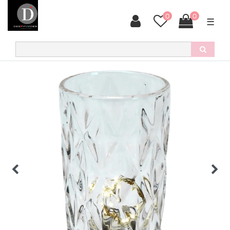
0
0
☰