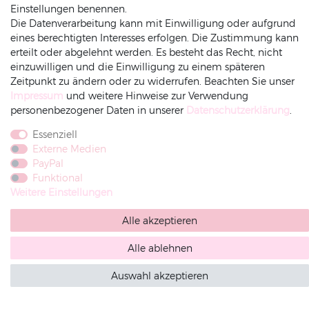
Einstellungen benennen.
Als Erster über Aktionen informiert sein
Die Datenverarbeitung kann mit Einwilligung oder aufgrund
Sicher Einkaufen & Bezahlen
eines berechtigten Interesses erfolgen. Die Zustimmung kann
erteilt oder abgelehnt werden. Es besteht das Recht, nicht
Exklusive Vorteile und Rabatte genießen
einzuwilligen und die Einwilligung zu einem späteren
Zeitpunkt zu ändern oder zu widerrufen. Beachten Sie unser
Abonnieren
Impressum
und weitere Hinweise zur Verwendung
personenbezogener Daten in unserer
Daten­schutz­erklärung
.
Hiermit bestätige ich, dass ich die
Daten­schutz­erklärung
gelesen
Essenziell
habe. Meine Einwilligung kann ich jederzeit widerrufen.**
Externe Medien
PayPal
Funktional
Weitere Einstellungen
SERVICE &
LIEFERUNG &
Alle akzeptieren
KONTAKT
VERSAND
Alle ablehnen
DEKOWUNDER
Auswahl akzeptieren
Heike Gerling
Oldenkotter Str. 69