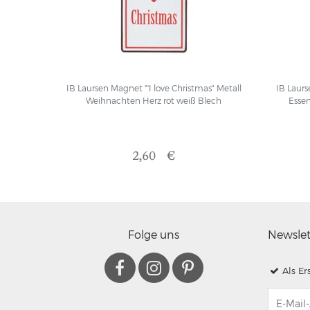
IB Laursen Magnet "'I love Christmas" Metall
IB Laur
Weihnachten Herz rot weiß Blech
Essen
2,60 €
Folge uns
Newsle
Als Er