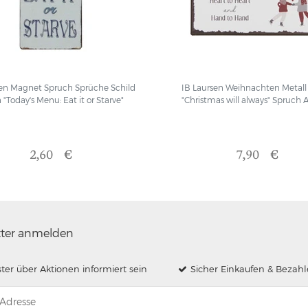
sen Magnet Spruch Sprüche Schild
IB Laursen Weihnachten Metall 
 "Today's Menu: Eat it or Starve"
"Christmas will always" Spruch
2,60 €
7,90 €
tter anmelden
ster über Aktionen informiert sein
Sicher Einkaufen & Bezah