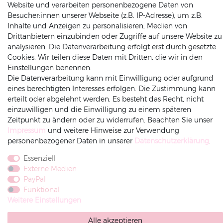
Website und verarbeiten personenbezogene Daten von
(0049) 2564 / 950 90 00
Besucher:innen unserer Webseite (z.B. IP-Adresse), um z.B.
info@dekowunder.de
Inhalte und Anzeigen zu personalisieren, Medien von
Drittanbietern einzubinden oder Zugriffe auf unsere Website zu
analysieren. Die Datenverarbeitung erfolgt erst durch gesetzte
Cookies. Wir teilen diese Daten mit Dritten, die wir in den
Einstellungen benennen.
ZAHLUNGSARTEN
INFORMATIONEN
Die Datenverarbeitung kann mit Einwilligung oder aufgrund
eines berechtigten Interesses erfolgen. Die Zustimmung kann
erteilt oder abgelehnt werden. Es besteht das Recht, nicht
Datenschutz
einzuwilligen und die Einwilligung zu einem späteren
Versand
Zeitpunkt zu ändern oder zu widerrufen. Beachten Sie unser
Impressum
Impressum
und weitere Hinweise zur Verwendung
Rechnung
Amazonpay
Vorkasse
AGB
personenbezogener Daten in unserer
Daten­schutz­erklärung
.
Widerrufsrecht
Essenziell
Widerruf-senden
Externe Medien
PayPal
Funktional
Weitere Einstellungen
Alle akzeptieren