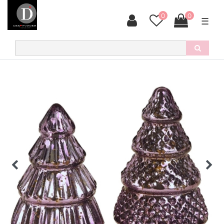
0
0
☰