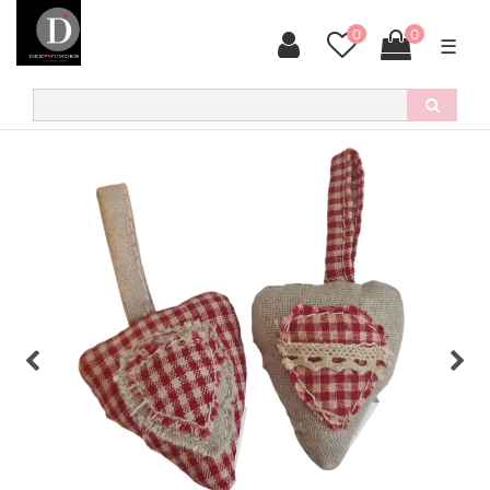
0
0
☰