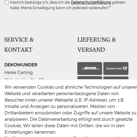
Hiermit bestätige ich, dass ich die
Daten­schutz­erklärung
gelesen
habe. Meine Einwilligung kann ich jederzeit widerrufen.**
SERVICE &
LIEFERUNG &
KONTAKT
VERSAND
DEKOWUNDER
Heike Gerling
Oldenkotter Str. 69
Abholung
Wir verwenden Cookies und ähnliche Technologien auf unserer
48691 Vreden
Website und verarbeiten personenbezogene Daten von
Germany
Besucher:innen unserer Webseite (z.B. IP-Adresse), um z.B.
(0049) 2564 / 950 90 00
Inhalte und Anzeigen zu personalisieren, Medien von
info@dekowunder.de
Drittanbietern einzubinden oder Zugriffe auf unsere Website zu
analysieren. Die Datenverarbeitung erfolgt erst durch gesetzte
Cookies. Wir teilen diese Daten mit Dritten, die wir in den
Einstellungen benennen.