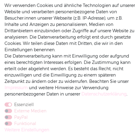
48691 Vreden
Wir verwenden Cookies und ähnliche Technologien auf unserer
Website und verarbeiten personenbezogene Daten von
Germany
Besucher:innen unserer Webseite (z.B. IP-Adresse), um z.B.
(0049) 2564 / 950 90 00
Inhalte und Anzeigen zu personalisieren, Medien von
info@dekowunder.de
Drittanbietern einzubinden oder Zugriffe auf unsere Website zu
analysieren. Die Datenverarbeitung erfolgt erst durch gesetzte
Cookies. Wir teilen diese Daten mit Dritten, die wir in den
Einstellungen benennen.
Die Datenverarbeitung kann mit Einwilligung oder aufgrund
ZAHLUNGSARTEN
INFORMATIONEN
eines berechtigten Interesses erfolgen. Die Zustimmung kann
erteilt oder abgelehnt werden. Es besteht das Recht, nicht
Datenschutz
einzuwilligen und die Einwilligung zu einem späteren
Versand
Zeitpunkt zu ändern oder zu widerrufen. Beachten Sie unser
Impressum
und weitere Hinweise zur Verwendung
Impressum
personenbezogener Daten in unserer
Daten­schutz­erklärung
.
Rechnung
Amazonpay
Vorkasse
AGB
Widerrufsrecht
Essenziell
Widerruf-senden
Externe Medien
PayPal
Funktional
Weitere Einstellungen