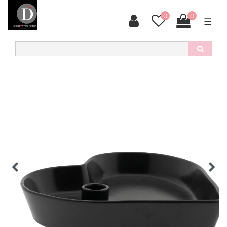
0
0
☰