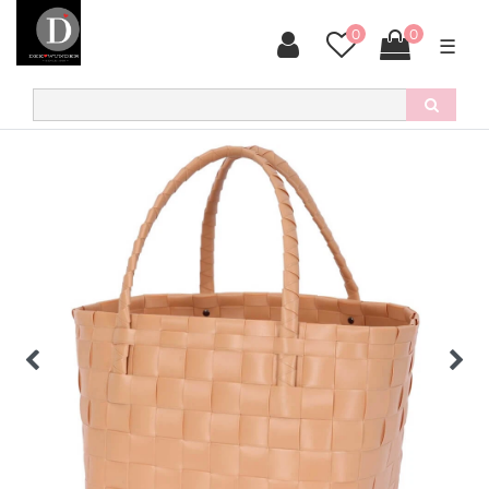
0
0
☰