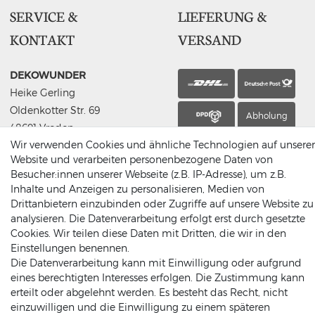
SERVICE &
LIEFERUNG &
KONTAKT
VERSAND
DEKOWUNDER
Heike Gerling
Oldenkotter Str. 69
Abholung
48691 Vreden
Wir verwenden Cookies und ähnliche Technologien auf unserer
Germany
Website und verarbeiten personenbezogene Daten von
(0049) 2564 / 950 90 00
Besucher:innen unserer Webseite (z.B. IP-Adresse), um z.B.
info@dekowunder.de
Inhalte und Anzeigen zu personalisieren, Medien von
Drittanbietern einzubinden oder Zugriffe auf unsere Website zu
analysieren. Die Datenverarbeitung erfolgt erst durch gesetzte
Cookies. Wir teilen diese Daten mit Dritten, die wir in den
Einstellungen benennen.
ZAHLUNGSARTEN
INFORMATIONEN
Die Datenverarbeitung kann mit Einwilligung oder aufgrund
eines berechtigten Interesses erfolgen. Die Zustimmung kann
Datenschutz
erteilt oder abgelehnt werden. Es besteht das Recht, nicht
Versand
einzuwilligen und die Einwilligung zu einem späteren