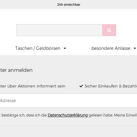
24h erreichbar
Taschen / Geldbörsen
besondere Anlässe
tter anmelden
ster über Aktionen informiert sein
Sicher Einkaufen & Bezah
 bestätige ich, dass ich die
Daten­schutz­erklärung
gelesen habe. Meine Einwill