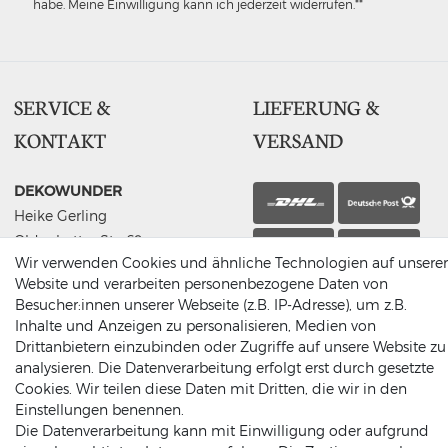
habe. Meine Einwilligung kann ich jederzeit widerrufen.**
SERVICE &
LIEFERUNG &
KONTAKT
VERSAND
DEKOWUNDER
Heike Gerling
Oldenkotter Str. 69
Abholung
Wir verwenden Cookies und ähnliche Technologien auf unserer
48691 Vreden
Website und verarbeiten personenbezogene Daten von
Germany
Besucher:innen unserer Webseite (z.B. IP-Adresse), um z.B.
(0049) 2564 / 950 90 00
Inhalte und Anzeigen zu personalisieren, Medien von
info@dekowunder.de
Drittanbietern einzubinden oder Zugriffe auf unsere Website zu
analysieren. Die Datenverarbeitung erfolgt erst durch gesetzte
Cookies. Wir teilen diese Daten mit Dritten, die wir in den
Einstellungen benennen.
Die Datenverarbeitung kann mit Einwilligung oder aufgrund
ZAHLUNGSARTEN
INFORMATIONEN