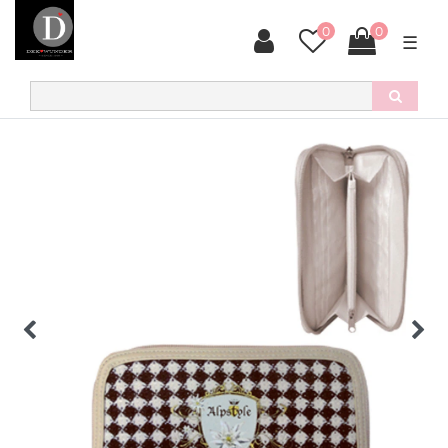
0
0
☰