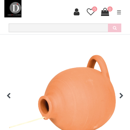
0
0
☰