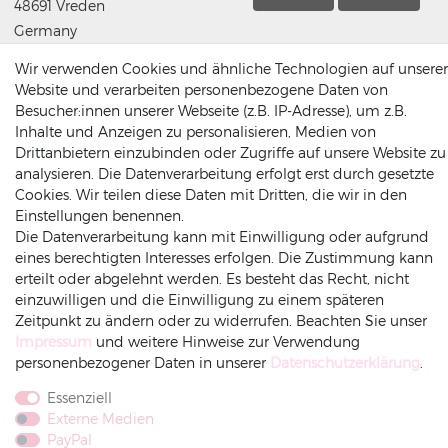
48691 Vreden
Germany
(0049) 2564 / 950 90 00
Wir verwenden Cookies und ähnliche Technologien auf unserer
info@dekowunder.de
Website und verarbeiten personenbezogene Daten von
Besucher:innen unserer Webseite (z.B. IP-Adresse), um z.B.
Inhalte und Anzeigen zu personalisieren, Medien von
Drittanbietern einzubinden oder Zugriffe auf unsere Website zu
analysieren. Die Datenverarbeitung erfolgt erst durch gesetzte
ZAHLUNGSARTEN
INFORMATIONEN
Cookies. Wir teilen diese Daten mit Dritten, die wir in den
Einstellungen benennen.
Datenschutz
Die Datenverarbeitung kann mit Einwilligung oder aufgrund
eines berechtigten Interesses erfolgen. Die Zustimmung kann
Versand
erteilt oder abgelehnt werden. Es besteht das Recht, nicht
Impressum
einzuwilligen und die Einwilligung zu einem späteren
Rechnung
Amazonpay
Vorkasse
AGB
Zeitpunkt zu ändern oder zu widerrufen. Beachten Sie unser
Widerrufsrecht
Impressum
und weitere Hinweise zur Verwendung
Widerruf-senden
personenbezogener Daten in unserer
Daten­schutz­erklärung
.
Essenziell
Externe Medien
PayPal