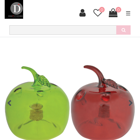
0
0
☰