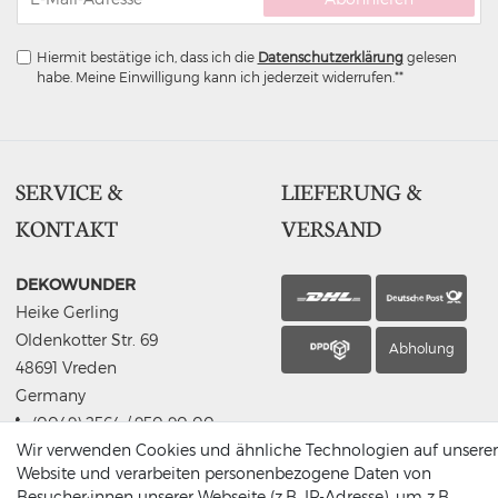
Hiermit bestätige ich, dass ich die
Daten­schutz­erklärung
gelesen
habe. Meine Einwilligung kann ich jederzeit widerrufen.**
SERVICE &
LIEFERUNG &
KONTAKT
VERSAND
DEKOWUNDER
Heike Gerling
Oldenkotter Str. 69
Abholung
48691 Vreden
Germany
(0049) 2564 / 950 90 00
Wir verwenden Cookies und ähnliche Technologien auf unserer
info@dekowunder.de
Website und verarbeiten personenbezogene Daten von
Besucher:innen unserer Webseite (z.B. IP-Adresse), um z.B.