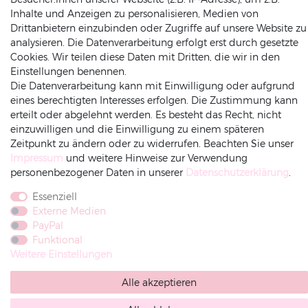
Inhalte und Anzeigen zu personalisieren, Medien von
Drittanbietern einzubinden oder Zugriffe auf unsere Website zu
ZAHLUNGSARTEN
INFORMATIONEN
analysieren. Die Datenverarbeitung erfolgt erst durch gesetzte
Cookies. Wir teilen diese Daten mit Dritten, die wir in den
Einstellungen benennen.
Datenschutz
Die Datenverarbeitung kann mit Einwilligung oder aufgrund
Versand
eines berechtigten Interesses erfolgen. Die Zustimmung kann
Impressum
erteilt oder abgelehnt werden. Es besteht das Recht, nicht
Rechnung
Amazonpay
Vorkasse
AGB
einzuwilligen und die Einwilligung zu einem späteren
Zeitpunkt zu ändern oder zu widerrufen. Beachten Sie unser
Widerrufsrecht
Impressum
und weitere Hinweise zur Verwendung
Widerruf-senden
personenbezogener Daten in unserer
Daten­schutz­erklärung
.
Essenziell
Externe Medien
PayPal
Funktional
Weitere Einstellungen
Alle akzeptieren