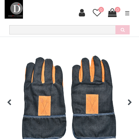
0
0
☰