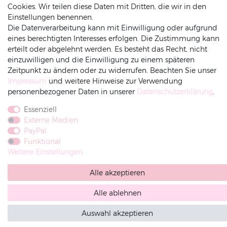
Cookies. Wir teilen diese Daten mit Dritten, die wir in den
Einstellungen benennen.
Die Datenverarbeitung kann mit Einwilligung oder aufgrund
ZAHLUNGSARTEN
INFORMATIONEN
eines berechtigten Interesses erfolgen. Die Zustimmung kann
erteilt oder abgelehnt werden. Es besteht das Recht, nicht
Datenschutz
einzuwilligen und die Einwilligung zu einem späteren
Zeitpunkt zu ändern oder zu widerrufen. Beachten Sie unser
Versand
Impressum
und weitere Hinweise zur Verwendung
Impressum
personenbezogener Daten in unserer
Daten­schutz­erklärung
.
Rechnung
Amazonpay
Vorkasse
AGB
Essenziell
Widerrufsrecht
Externe Medien
Widerruf-senden
PayPal
Funktional
Weitere Einstellungen
Alle akzeptieren
Alle ablehnen
Auswahl akzeptieren