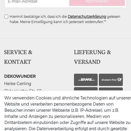
Abonnieren
Hiermit bestätige ich, dass ich die
Daten­schutz­erklärung
gelesen
habe. Meine Einwilligung kann ich jederzeit widerrufen.**
SERVICE &
LIEFERUNG &
KONTAKT
VERSAND
DEKOWUNDER
Heike Gerling
Oldenkotter Str. 69
Abholung
Wir verwenden Cookies und ähnliche Technologien auf unserer
48691 Vreden
Website und verarbeiten personenbezogene Daten von
Germany
Besucher:innen unserer Webseite (z.B. IP-Adresse), um z.B.
(0049) 2564 / 950 90 00
Inhalte und Anzeigen zu personalisieren, Medien von
info@dekowunder.de
Drittanbietern einzubinden oder Zugriffe auf unsere Website zu
analysieren. Die Datenverarbeitung erfolgt erst durch gesetzte