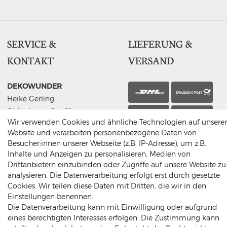
SERVICE &
LIEFERUNG &
KONTAKT
VERSAND
DEKOWUNDER
Heike Gerling
Oldenkotter Str. 69
Abholung
Wir verwenden Cookies und ähnliche Technologien auf unserer
48691 Vreden
Website und verarbeiten personenbezogene Daten von
Germany
Besucher:innen unserer Webseite (z.B. IP-Adresse), um z.B.
(0049) 2564 / 950 90 00
Inhalte und Anzeigen zu personalisieren, Medien von
info@dekowunder.de
Drittanbietern einzubinden oder Zugriffe auf unsere Website zu
analysieren. Die Datenverarbeitung erfolgt erst durch gesetzte
Cookies. Wir teilen diese Daten mit Dritten, die wir in den
Einstellungen benennen.
Die Datenverarbeitung kann mit Einwilligung oder aufgrund
ZAHLUNGSARTEN
INFORMATIONEN
eines berechtigten Interesses erfolgen. Die Zustimmung kann