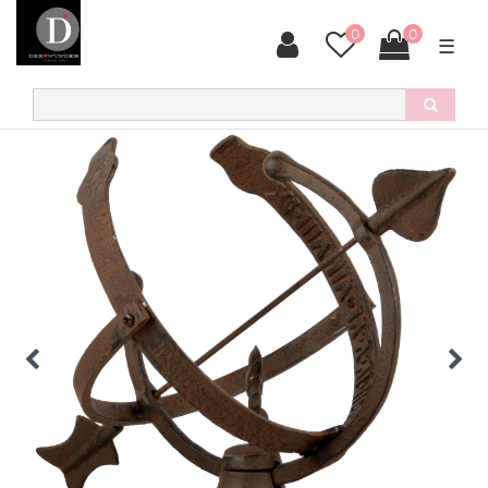
0
0
☰