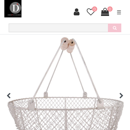
0
0
☰