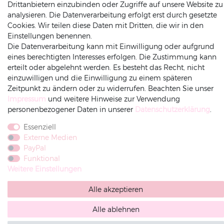
Drittanbietern einzubinden oder Zugriffe auf unsere Website zu
analysieren. Die Datenverarbeitung erfolgt erst durch gesetzte
Cookies. Wir teilen diese Daten mit Dritten, die wir in den
ZAHLUNGSARTEN
INFORMATIONEN
Einstellungen benennen.
Die Datenverarbeitung kann mit Einwilligung oder aufgrund
eines berechtigten Interesses erfolgen. Die Zustimmung kann
Datenschutz
erteilt oder abgelehnt werden. Es besteht das Recht, nicht
Versand
einzuwilligen und die Einwilligung zu einem späteren
Impressum
Zeitpunkt zu ändern oder zu widerrufen. Beachten Sie unser
Rechnung
Amazonpay
Vorkasse
Impressum
und weitere Hinweise zur Verwendung
AGB
personenbezogener Daten in unserer
Daten­schutz­erklärung
.
Widerrufsrecht
Widerruf-senden
Essenziell
Externe Medien
PayPal
Funktional
Weitere Einstellungen
Alle akzeptieren
Alle ablehnen