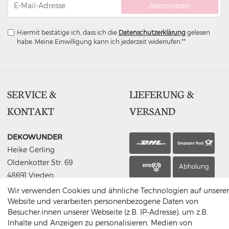
Abonnieren
Hiermit bestätige ich, dass ich die
Daten­schutz­erklärung
gelesen
habe. Meine Einwilligung kann ich jederzeit widerrufen.**
SERVICE &
LIEFERUNG &
KONTAKT
VERSAND
DEKOWUNDER
Heike Gerling
Oldenkotter Str. 69
Abholung
48691 Vreden
Germany
Wir verwenden Cookies und ähnliche Technologien auf unserer
(0049) 2564 / 950 90 00
Website und verarbeiten personenbezogene Daten von
Besucher:innen unserer Webseite (z.B. IP-Adresse), um z.B.
info@dekowunder.de
Inhalte und Anzeigen zu personalisieren, Medien von