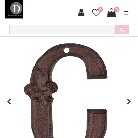
0
0
☰