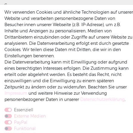
Germany
Wir verwenden Cookies und ähnliche Technologien auf unserer
(0049) 2564 / 950 90 00
Website und verarbeiten personenbezogene Daten von
info@dekowunder.de
Besucher:innen unserer Webseite (z.B. IP-Adresse), um z.B.
Inhalte und Anzeigen zu personalisieren, Medien von
Drittanbietern einzubinden oder Zugriffe auf unsere Website zu
analysieren. Die Datenverarbeitung erfolgt erst durch gesetzte
ZAHLUNGSARTEN
INFORMATIONEN
Cookies. Wir teilen diese Daten mit Dritten, die wir in den
Einstellungen benennen.
Die Datenverarbeitung kann mit Einwilligung oder aufgrund
Datenschutz
eines berechtigten Interesses erfolgen. Die Zustimmung kann
Versand
erteilt oder abgelehnt werden. Es besteht das Recht, nicht
Impressum
einzuwilligen und die Einwilligung zu einem späteren
Rechnung
Amazonpay
Vorkasse
Zeitpunkt zu ändern oder zu widerrufen. Beachten Sie unser
AGB
Impressum
und weitere Hinweise zur Verwendung
Widerrufsrecht
personenbezogener Daten in unserer
Daten­schutz­erklärung
.
Widerruf-senden
Essenziell
Externe Medien
PayPal
Funktional