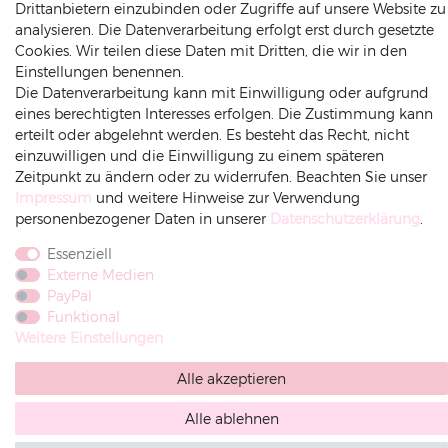
Drittanbietern einzubinden oder Zugriffe auf unsere Website zu
analysieren. Die Datenverarbeitung erfolgt erst durch gesetzte
Cookies. Wir teilen diese Daten mit Dritten, die wir in den
ZAHLUNGSARTEN
INFORMATIONEN
Einstellungen benennen.
Die Datenverarbeitung kann mit Einwilligung oder aufgrund
eines berechtigten Interesses erfolgen. Die Zustimmung kann
Datenschutz
erteilt oder abgelehnt werden. Es besteht das Recht, nicht
Versand
einzuwilligen und die Einwilligung zu einem späteren
Impressum
Zeitpunkt zu ändern oder zu widerrufen. Beachten Sie unser
Rechnung
Amazonpay
Vorkasse
Impressum
und weitere Hinweise zur Verwendung
AGB
personenbezogener Daten in unserer
Daten­schutz­erklärung
.
Widerrufsrecht
Widerruf-senden
Essenziell
Externe Medien
PayPal
Funktional
Weitere Einstellungen
Alle akzeptieren
Alle ablehnen