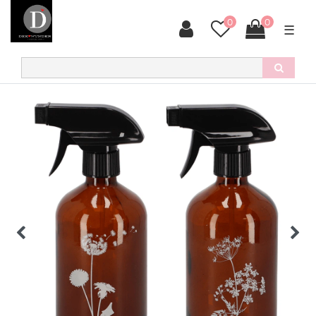
0
0
☰