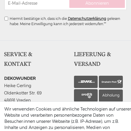
Abonnieren
Hiermit bestätige ich, dass ich die
Daten­schutz­erklärung
gelesen
habe. Meine Einwilligung kann ich jederzeit widerrufen.**
SERVICE &
LIEFERUNG &
KONTAKT
VERSAND
DEKOWUNDER
Heike Gerling
Oldenkotter Str. 69
Abholung
48691 Vreden
Germany
Wir verwenden Cookies und ähnliche Technologien auf unserer
(0049) 2564 / 950 90 00
Website und verarbeiten personenbezogene Daten von
Besucher:innen unserer Webseite (z.B. IP-Adresse), um z.B.
info@dekowunder.de
Inhalte und Anzeigen zu personalisieren, Medien von