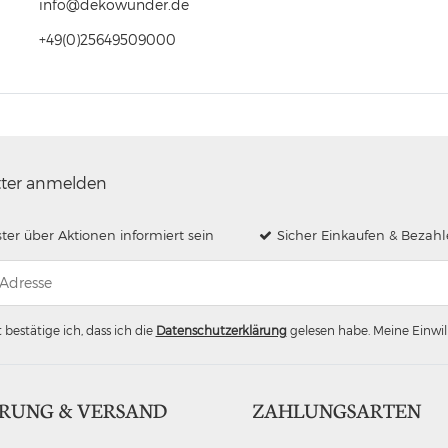
info@dekowunder.de
+49(0)25649509000
tter anmelden
ster über Aktionen informiert sein
Sicher Einkaufen & Bezah
 bestätige ich, dass ich die
Daten­schutz­erklärung
gelesen habe. Meine Einwill
ERUNG & VERSAND
ZAHLUNGSARTEN