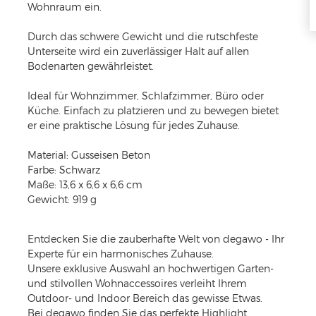
Wohnraum ein.
Durch das schwere Gewicht und die rutschfeste
Unterseite wird ein zuverlässiger Halt auf allen
Bodenarten gewährleistet.
Ideal für Wohnzimmer, Schlafzimmer, Büro oder
Küche. Einfach zu platzieren und zu bewegen bietet
er eine praktische Lösung für jedes Zuhause.
Material: Gusseisen Beton
Farbe: Schwarz
Maße: 13,6 x 6,6 x 6,6 cm
Gewicht: 919 g
Entdecken Sie die zauberhafte Welt von degawo - Ihr
Experte für ein harmonisches Zuhause.
Unsere exklusive Auswahl an hochwertigen Garten-
und stilvollen Wohnaccessoires verleiht Ihrem
Outdoor- und Indoor Bereich das gewisse Etwas.
Bei degawo finden Sie das perfekte Highlight.